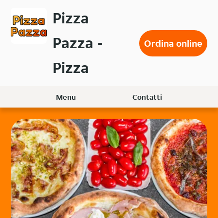
Passa
Pizza
al
contenuto
Pazza -
principale
Ordina online
Pizza
Menu
Contatti